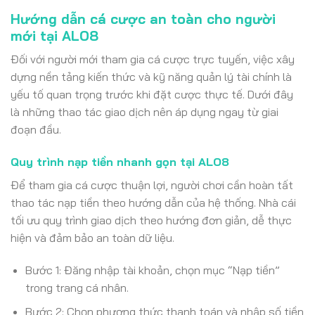
Hướng dẫn cá cược an toàn cho người
mới tại ALO8
Đối với người mới tham gia cá cược trực tuyến, việc xây
dựng nền tảng kiến thức và kỹ năng quản lý tài chính là
yếu tố quan trọng trước khi đặt cược thực tế. Dưới đây
là những thao tác giao dịch nên áp dụng ngay từ giai
đoạn đầu.
Quy trình nạp tiền nhanh gọn tại ALO8
Để tham gia cá cược thuận lợi, người chơi cần hoàn tất
thao tác nạp tiền theo hướng dẫn của hệ thống. Nhà cái
tối ưu quy trình giao dịch theo hướng đơn giản, dễ thực
hiện và đảm bảo an toàn dữ liệu.
Bước 1: Đăng nhập tài khoản, chọn mục “Nạp tiền”
trong trang cá nhân.
Bước 2: Chọn phương thức thanh toán và nhập số tiền