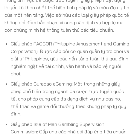
là yếu tố then chốt thể hiện tính pháp lý và mức độ uy tín
của một nền tảng. Việc sở hữu các loại giấy phép quốc tế
không chỉ đảm bảo phạm vi cung cấp dịch vụ hợp lệ mà
còn chứng minh hệ thống tuân thủ các tiêu chuẩn.
Giấy phép PAGCOR (Philippine Amusement and Gaming
Corporation): Được cấp bởi cơ quan quản lý trò chơi và
giải trí Philippines, yêu cầu nền tảng tuân thủ quy định
nghiêm ngặt về tài chính, vận hành và bảo vệ người
chơi.
Giấy phép Curacao eGaming: Một trong những giấy
phép phổ biến trong ngành cá cược trực tuyến quốc
tế, cho phép cung cấp đa dạng dịch vụ như casino,
thể thao và game đổi thưởng theo khung pháp lý quy
định.
Giấy phép Isle of Man Gambling Supervision
Commission: Cấp cho các nhà cái đáp ứng tiêu chuẩn