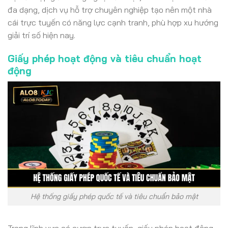
đa dạng, dịch vụ hỗ trợ chuyên nghiệp tạo nên một nhà
cái trực tuyến có năng lực cạnh tranh, phù hợp xu hướng
giải trí số hiện nay.
Giấy phép hoạt động và tiêu chuẩn hoạt
động
Hệ thống giấy phép quốc tế và tiêu chuẩn bảo mật
Trong lĩnh vực cá cược trực tuyến, giấy phép hoạt động