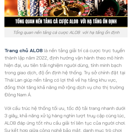
Tổng quan nền tảng cá cược ALO8 với hạ tầng ổn định
Trang chủ ALO8
là nền tảng giải trí cá cược trực tuyến
thành lập năm 2022, định hướng vận hành theo mô hình
hiện đại, ưu tiên trải nghiệm người dùng, tính minh bạch
trong giao dịch, độ ổn định hệ thống. Trụ sở chính đặt tại
Thái Lan giúp nền tảng có lợi thế về hạ tầng khu vực,
đồng thời tăng khả năng mở rộng dịch vụ cho thị trường
Đông Nam Á.
Với cấu trúc hệ thống tối ưu, tốc độ tải trang nhanh dưới
3 giây, khả năng xử lý hàng nghìn lượt truy cập cùng lúc,
ALO8 đáp ứng tốt nhu cầu giải trí liên tục của người chơi.
Sự kết hợp giữa công nghệ bảo mật, danh mục trò chơi