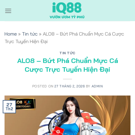
Skip
to
content
Home
»
Tin tức
»
ALO8 – Bứt Phá Chuẩn Mực Cá Cược
Trực Tuyến Hiện Đại
TIN TỨC
ALO8 – Bứt Phá Chuẩn Mực Cá
Cược Trực Tuyến Hiện Đại
POSTED ON
27 THÁNG 2, 2026
BY
ADMIN
27
Th2