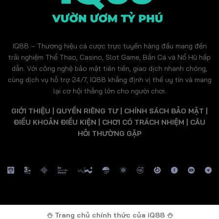
IQ88 – Thương hiệu cá cược trực tuyến hàng đầu mang đến
trải nghiệm Thể Thao, Casino, Slot Game, Bắn Cá và Nổ Hũ hấp
dẫn. Với công nghệ bảo mật tiên tiến, giao dịch nhanh chóng,
cùng dịch vụ hỗ trợ 24/7, IQ88 khẳng định vị thế uy tín và mang
lại cơ hội thắng lớn cho người chơi.
GIỚI THIỆU | QUYỀN RIÊNG TƯ | CHÍNH SÁCH BẢO MẬT |
ĐIỀU KHOẢN ĐIỀU KIỆN | CHƠI CÓ TRÁCH NHIỆM | CÂU
HỎI THƯỜNG GẶP
⛄️ Trang chủ chính thức của iQ88 ⛄️