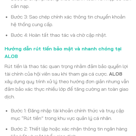
cần nạp.
Bước 3: Sao chép chính xác thông tin chuyển khoản
hệ thống cung cấp.
Bước 4: Hoàn tất thao tác và chờ cập nhật.
Hướng dẫn rút tiền bảo mật và nhanh chóng tại
ALO8
Rút tiền là thao tác quan trọng nhằm đảm bảo quyền lợi
tài chính của hội viên sau khi tham gia cá cược.
ALO8
xây dựng quy trình xử lý theo hướng đơn giản nhưng vẫn
đảm bảo xác thực nhiều lớp để tăng cường an toàn giao
dịch.
Bước 1: Đăng nhập tài khoản chính thức và truy cập
mục “Rút tiền” trong khu vực quản lý cá nhân.
Bước 2: Thiết lập hoặc xác nhận thông tin ngân hàng