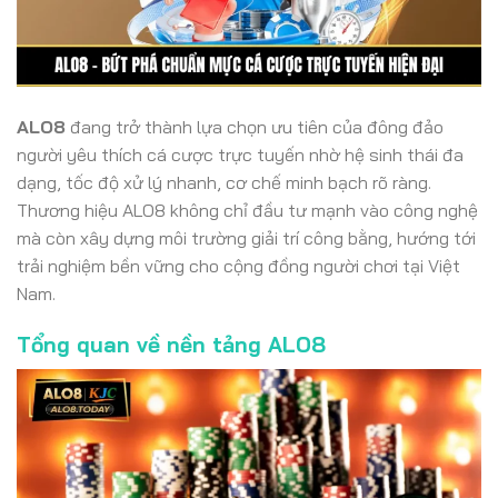
ALO8
đang trở thành lựa chọn ưu tiên của đông đảo
người yêu thích cá cược trực tuyến nhờ hệ sinh thái đa
dạng, tốc độ xử lý nhanh, cơ chế minh bạch rõ ràng.
Thương hiệu ALO8 không chỉ đầu tư mạnh vào công nghệ
mà còn xây dựng môi trường giải trí công bằng, hướng tới
trải nghiệm bền vững cho cộng đồng người chơi tại Việt
Nam.
Tổng quan về nền tảng ALO8